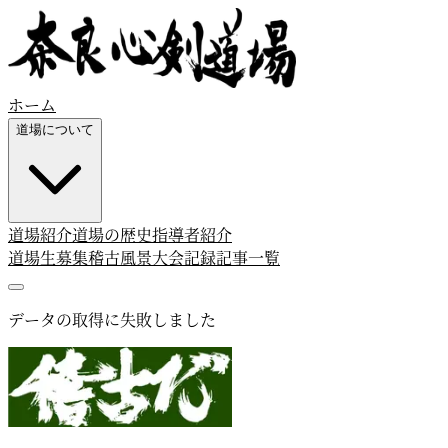
ホーム
道場について
道場紹介
道場の歴史
指導者紹介
道場生募集
稽古風景
大会記録
記事一覧
データの取得に失敗しました