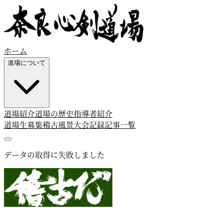
ホーム
道場について
道場紹介
道場の歴史
指導者紹介
道場生募集
稽古風景
大会記録
記事一覧
データの取得に失敗しました