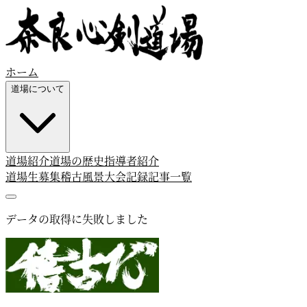
ホーム
道場について
道場紹介
道場の歴史
指導者紹介
道場生募集
稽古風景
大会記録
記事一覧
データの取得に失敗しました